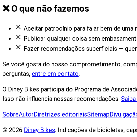
❌ O que não fazemos
Aceitar patrocínio para falar bem de um
Publicar qualquer coisa sem embasamento
Fazer recomendações superficiais — quer
Se você gosta do nosso comprometimento, compar
perguntas,
entre em contato
.
O Diney Bikes participa do Programa de Associa
Isso não influencia nossas recomendações.
Saiba
Sobre
Autor
Diretrizes editoriais
Sitemap
Divulgação
©
2026
Diney Bikes
. Indicações de bicicletas, c