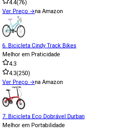
4.4
(
76
)
Ver Preço
→
na Amazon
6
.
Bicicleta Cindy Track Bikes
Melhor em Praticidade
4.3
4.3
(
250
)
Ver Preço
→
na Amazon
7
.
Bicicleta Eco Dobrável Durban
Melhor em Portabilidade