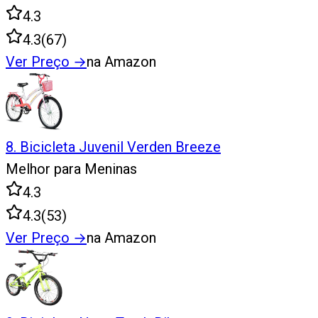
4.3
4.3
(
67
)
Ver Preço
→
na Amazon
8
.
Bicicleta Juvenil Verden Breeze
Melhor para Meninas
4.3
4.3
(
53
)
Ver Preço
→
na Amazon