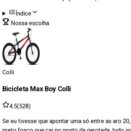
Índice
Nossa escolha
Colli
Bicicleta Max Boy Colli
4.5
(
528
)
Se eu tivesse que apontar uma só entre as aro 20
preto fosco que cai no gosto da garotada, tudo is