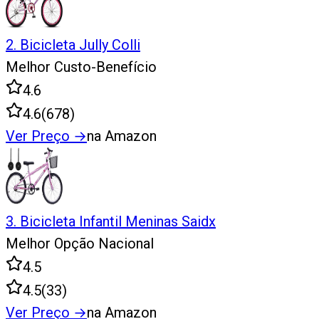
2
.
Bicicleta Jully Colli
Melhor Custo-Benefício
4.6
4.6
(
678
)
Ver Preço
→
na Amazon
3
.
Bicicleta Infantil Meninas Saidx
Melhor Opção Nacional
4.5
4.5
(
33
)
Ver Preço
→
na Amazon