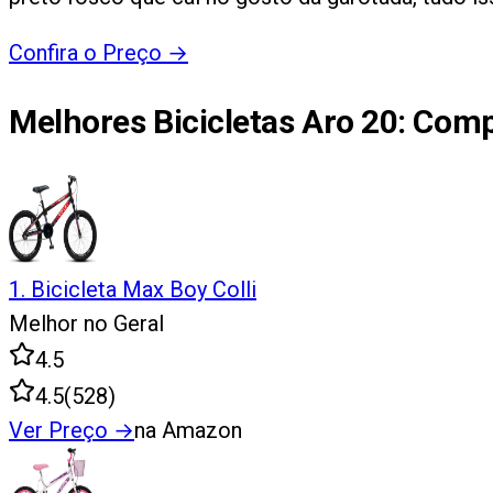
Confira o Preço
→
Melhores Bicicletas Aro 20
: Comp
1
.
Bicicleta Max Boy Colli
Melhor no Geral
4.5
4.5
(
528
)
Ver Preço
→
na Amazon