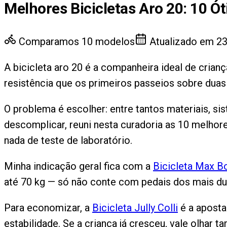
Melhores Bicicletas Aro 20
:
10
Ót
Comparamos
10
modelos
Atualizado em
23
A bicicleta aro 20 é a companheira ideal de cria
resistência que os primeiros passeios sobre duas
O problema é escolher: entre tantos materiais, sis
descomplicar, reuni nesta curadoria as 10 melhor
nada de teste de laboratório.
Minha indicação geral fica com a
Bicicleta Max Bo
até 70 kg — só não conte com pedais dos mais du
Para economizar, a
Bicicleta Jully Colli
é a aposta
estabilidade. Se a criança já cresceu, vale olhar