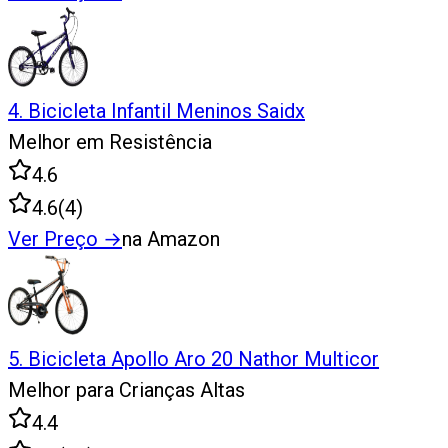
4
.
Bicicleta Infantil Meninos Saidx
Melhor em Resistência
4.6
4.6
(
4
)
Ver Preço
→
na Amazon
5
.
Bicicleta Apollo Aro 20 Nathor Multicor
Melhor para Crianças Altas
4.4