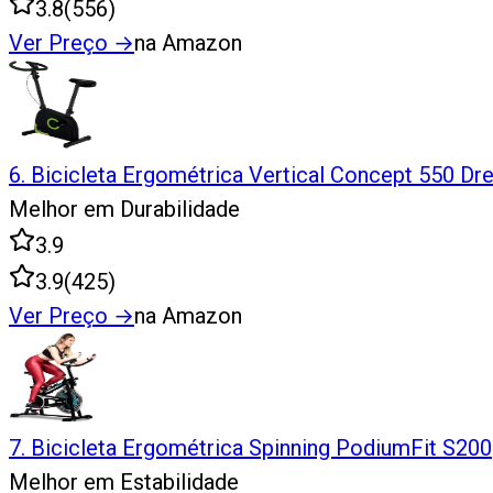
3.8
(
556
)
Ver Preço
→
na Amazon
6
.
Bicicleta Ergométrica Vertical Concept 550 Dr
Melhor em Durabilidade
3.9
3.9
(
425
)
Ver Preço
→
na Amazon
7
.
Bicicleta Ergométrica Spinning PodiumFit S200
Melhor em Estabilidade