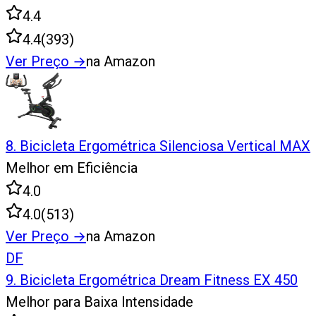
4.4
4.4
(
393
)
Ver Preço
→
na Amazon
8
.
Bicicleta Ergométrica Silenciosa Vertical MAX
Melhor em Eficiência
4.0
4.0
(
513
)
Ver Preço
→
na Amazon
DF
9
.
Bicicleta Ergométrica Dream Fitness EX 450
Melhor para Baixa Intensidade