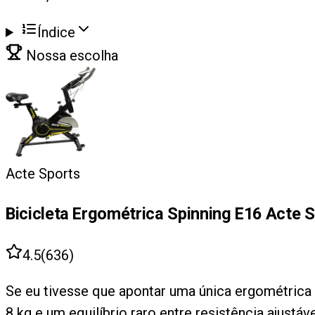
Índice
Nossa escolha
Acte Sports
Bicicleta Ergométrica Spinning E16 Acte 
4.5
(
636
)
Se eu tivesse que apontar uma única ergométrica p
8 kg e um equilíbrio raro entre resistência ajustá