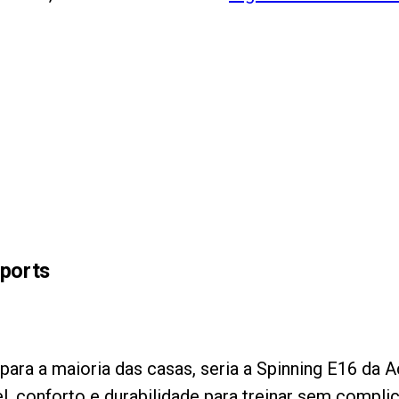
Sports
ara a maioria das casas, seria a Spinning E16 da Ac
vel, conforto e durabilidade para treinar sem compli