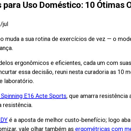
s para Uso Doméstico
:
10
Ótimas 
/jul
 muda a sua rotina de exercícios de vez — o modelo
ança.
elos ergonômicos e eficientes, cada um com suas ma
curtar essa decisão, reuni nesta curadoria as 10 m
 laboratório.
 Spinning E16 Acte Sports
, que amarra resistência 
 resistência.
ODY
é a aposta de melhor custo-benefício; logo aba
nomizar, vale olhar também as
ergométricas com me