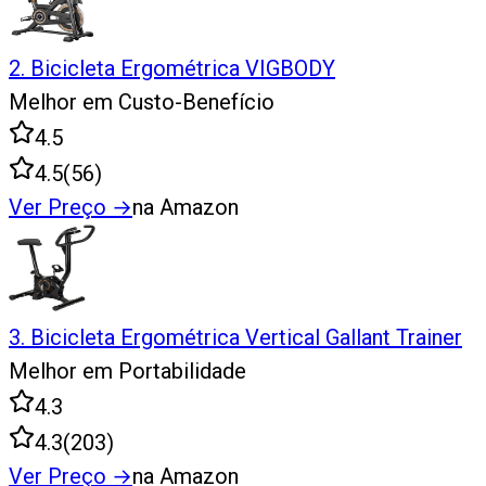
2
.
Bicicleta Ergométrica VIGBODY
Melhor em Custo-Benefício
4.5
4.5
(
56
)
Ver Preço
→
na Amazon
3
.
Bicicleta Ergométrica Vertical Gallant Trainer
Melhor em Portabilidade
4.3
4.3
(
203
)
Ver Preço
→
na Amazon