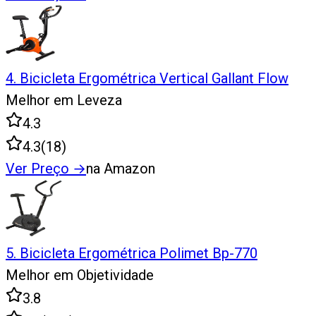
4
.
Bicicleta Ergométrica Vertical Gallant Flow
Melhor em Leveza
4.3
4.3
(
18
)
Ver Preço
→
na Amazon
5
.
Bicicleta Ergométrica Polimet Bp-770
Melhor em Objetividade
3.8