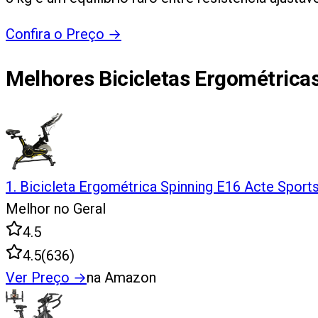
Confira o Preço
→
Melhores Bicicletas Ergométrica
1
.
Bicicleta Ergométrica Spinning E16 Acte Sport
Melhor no Geral
4.5
4.5
(
636
)
Ver Preço
→
na Amazon