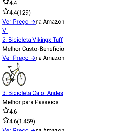
4.4
4.4
(
129
)
Ver Preço
→
na Amazon
VI
2
.
Bicicleta Vikingx Tuff
Melhor Custo-Benefício
Ver Preço
→
na Amazon
3
.
Bicicleta Caloi Andes
Melhor para Passeios
4.6
4.6
(
1.459
)
Ver Preço
→
na Amazon